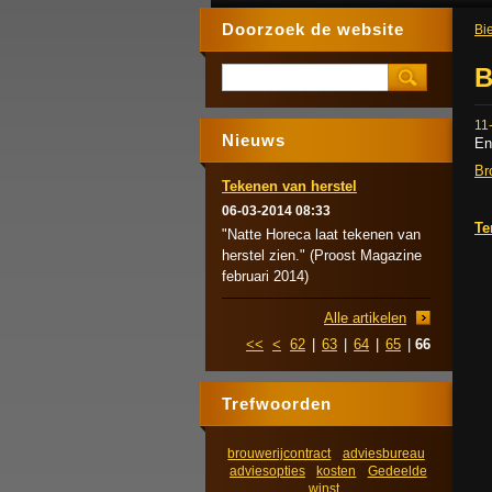
Doorzoek de website
Bie
B
11
Nieuws
En
Br
Tekenen van herstel
06-03-2014 08:33
Te
"Natte Horeca laat tekenen van
herstel zien." (Proost Magazine
februari 2014)
Alle artikelen
<<
<
62
|
63
|
64
|
65
|
66
Trefwoorden
brouwerijcontract
adviesbureau
adviesopties
kosten
Gedeelde
winst