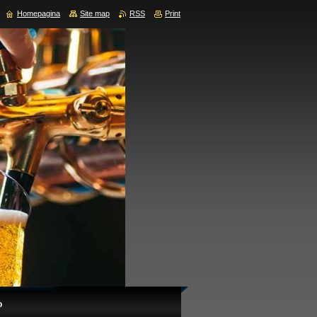
Homepagina
Site map
RSS
Print
o