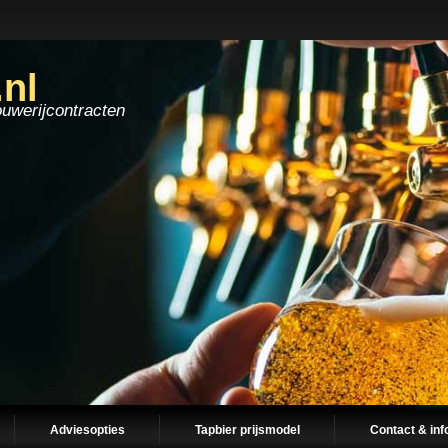
.nl
ouwerijcontracten
Adviesopties
Tapbier prijsmodel
Contact & inf