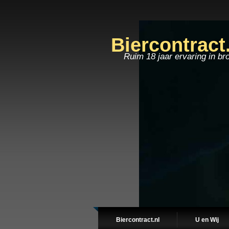
Biercontract
Ruim 18 jaar ervaring in br
Biercontract.nl
U en Wij