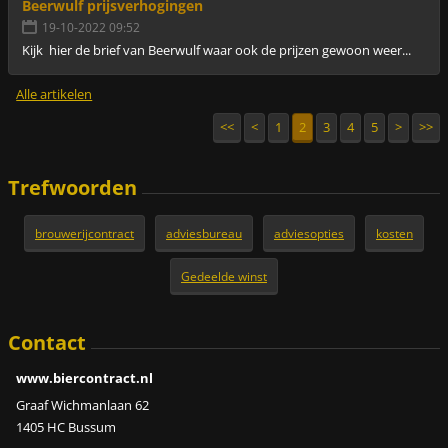
Beerwulf prijsverhogingen
19-10-2022 09:52
Kijk hier de brief van Beerwulf waar ook de prijzen gewoon weer...
Alle artikelen
<<
<
1
2
3
4
5
>
>>
Trefwoorden
brouwerijcontract
adviesbureau
adviesopties
kosten
Gedeelde winst
Contact
www.biercontract.nl
Graaf Wichmanlaan 62
1405 HC Bussum