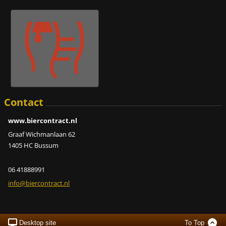
Contact
www.biercontract.nl
Graaf Wichmanlaan 62
1405 HC Bussum
06 41888991
info@bie
rcontrac
t.nl
Desktop site
To Top