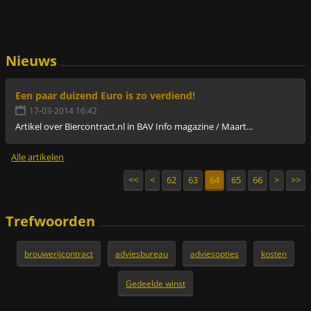
Nieuws
Een paar duizend Euro is zo verdiend!
17-03-2014 16:42
Artikel over Biercontract.nl in BAV Info magazine / Maart...
Alle artikelen
<<
<
62
63
64
65
66
>
>>
Trefwoorden
brouwerijcontract
adviesbureau
adviesopties
kosten
Gedeelde winst