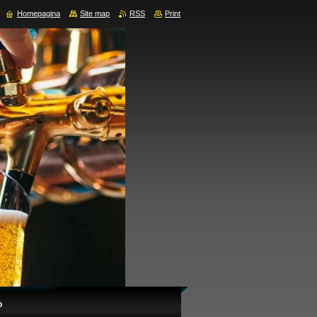
Homepagina
Site map
RSS
Print
o