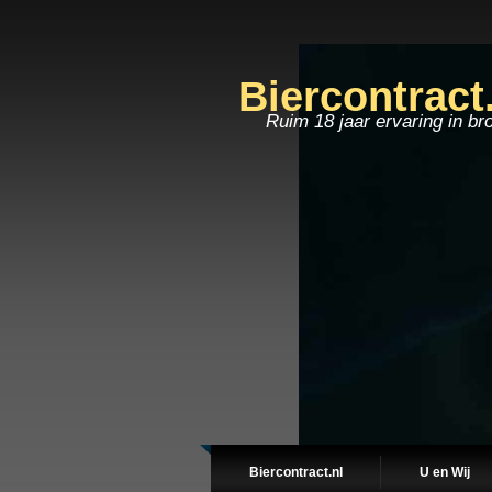
Biercontract
Ruim 18 jaar ervaring in br
Biercontract.nl
U en Wij