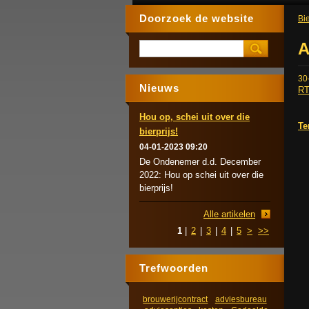
Doorzoek de website
Bie
A
30
Nieuws
RT
Hou op, schei uit over die
Te
bierprijs!
04-01-2023 09:20
De Ondenemer d.d. December
2022: Hou op schei uit over die
bierprijs!
Alle artikelen
1
|
2
|
3
|
4
|
5
>
>>
Trefwoorden
brouwerijcontract
adviesbureau