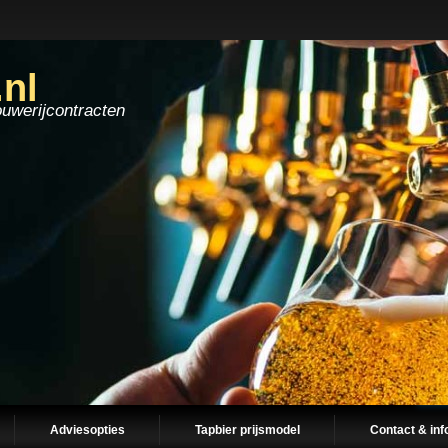
.nl
ouwerijcontracten
Adviesopties
Tapbier prijsmodel
Contact & inf