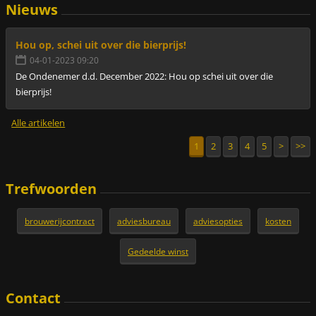
Nieuws
Hou op, schei uit over die bierprijs!
04-01-2023 09:20
De Ondenemer d.d. December 2022: Hou op schei uit over die
bierprijs!
Alle artikelen
1
2
3
4
5
>
>>
Trefwoorden
brouwerijcontract
adviesbureau
adviesopties
kosten
Gedeelde winst
Contact