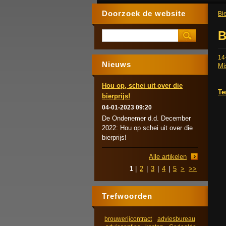
Doorzoek de website
Bie
B
14
Nieuws
Mi
Hou op, schei uit over die
Te
bierprijs!
04-01-2023 09:20
De Ondenemer d.d. December
2022: Hou op schei uit over die
bierprijs!
Alle artikelen
1
|
2
|
3
|
4
|
5
>
>>
Trefwoorden
brouwerijcontract
adviesbureau