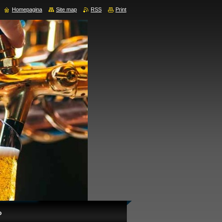
Homepagina
Site map
RSS
Print
o