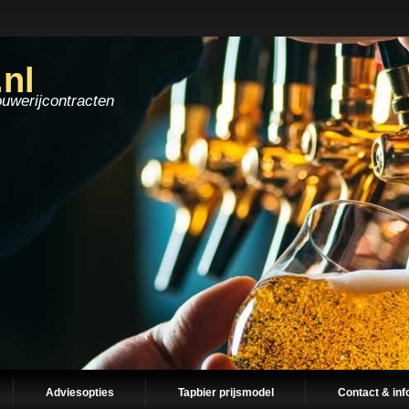
.nl
ouwerijcontracten
Adviesopties
Tapbier prijsmodel
Contact & inf