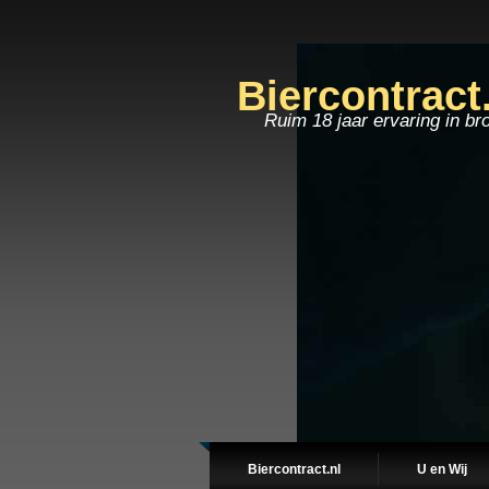
Biercontract
Ruim 18 jaar ervaring in br
Biercontract.nl
U en Wij