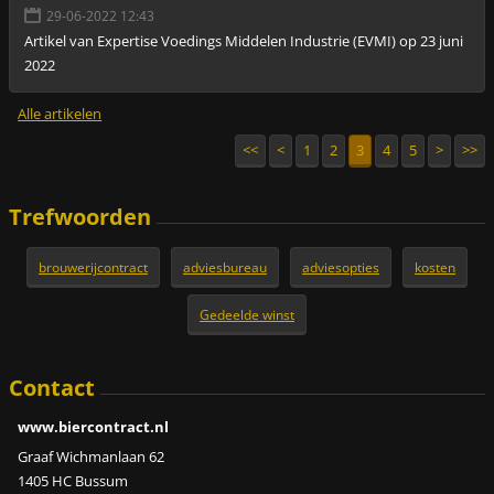
29-06-2022 12:43
Artikel van Expertise Voedings Middelen Industrie (EVMI) op 23 juni
2022
Alle artikelen
<<
<
1
2
3
4
5
>
>>
Trefwoorden
brouwerijcontract
adviesbureau
adviesopties
kosten
Gedeelde winst
Contact
www.biercontract.nl
Graaf Wichmanlaan 62
1405 HC Bussum