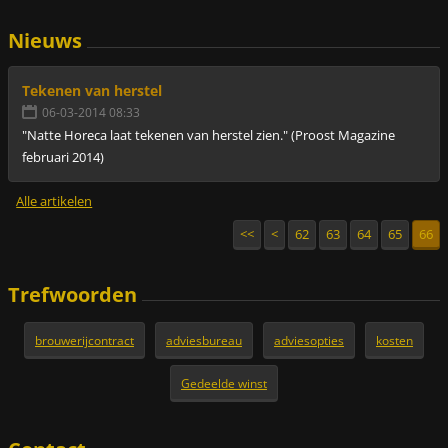
Nieuws
Tekenen van herstel
06-03-2014 08:33
"Natte Horeca laat tekenen van herstel zien." (Proost Magazine
februari 2014)
Alle artikelen
<<
<
62
63
64
65
66
Trefwoorden
brouwerijcontract
adviesbureau
adviesopties
kosten
Gedeelde winst