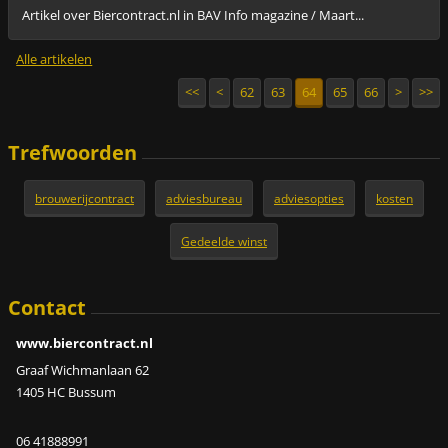
Artikel over Biercontract.nl in BAV Info magazine / Maart...
Alle artikelen
<<
<
62
63
64
65
66
>
>>
Trefwoorden
brouwerijcontract
adviesbureau
adviesopties
kosten
Gedeelde winst
Contact
www.biercontract.nl
Graaf Wichmanlaan 62
1405 HC Bussum
06 41888991