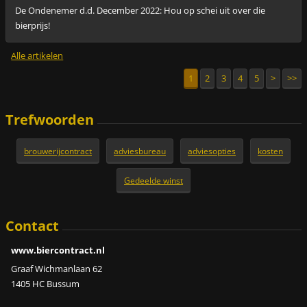
De Ondenemer d.d. December 2022: Hou op schei uit over die
bierprijs!
Alle artikelen
1
2
3
4
5
>
>>
Trefwoorden
brouwerijcontract
adviesbureau
adviesopties
kosten
Gedeelde winst
Contact
www.biercontract.nl
Graaf Wichmanlaan 62
1405 HC Bussum