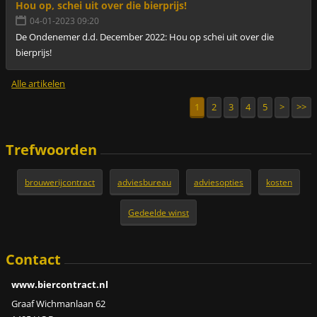
Hou op, schei uit over die bierprijs!
04-01-2023 09:20
De Ondenemer d.d. December 2022: Hou op schei uit over die
bierprijs!
Alle artikelen
1
2
3
4
5
>
>>
Trefwoorden
brouwerijcontract
adviesbureau
adviesopties
kosten
Gedeelde winst
Contact
www.biercontract.nl
Graaf Wichmanlaan 62