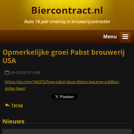
Biercontract.nl
Ruim 18 jaar ervaring in brouwerijcontracten
Menu
Opmerkelijke groei Pabst brouwerij
USA
06-03-2014 16:08
https://qz.com/184372/how-pabst-blue-ribbon-became-a-billion-
dollar-beer/
Terug
Nieuws