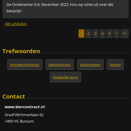
De Ondenemer d.d. December 2022: Hou op schei uit over die
bierprijs!
Alle artikelen
1
2
3
4
5
>
>>
Trefwoorden
brouwerijcontract
adviesbureau
adviesopties
kosten
Gedeelde winst
Contact
www.biercontract.nl
Graaf Wichmanlaan 62
1405 HC Bussum