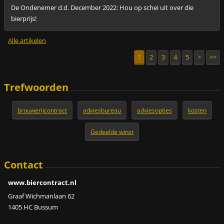
De Ondenemer d.d. December 2022: Hou op schei uit over die
bierprijs!
Alle artikelen
1
2
3
4
5
>
>>
Trefwoorden
brouwerijcontract
adviesbureau
adviesopties
kosten
Gedeelde winst
Contact
www.biercontract.nl
Graaf Wichmanlaan 62
1405 HC Bussum