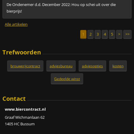
De Ondenemer d.d. December 2022: Hou op schei uit over die
bierprijs!
Alle artikelen
1
2
3
4
5
>
>>
Trefwoorden
brouwerijcontract
adviesbureau
adviesopties
kosten
Gedeelde winst
Contact
www.biercontract.nl
Graaf Wichmanlaan 62
1405 HC Bussum