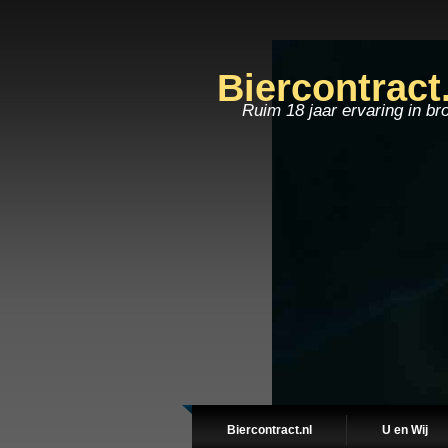
Biercontract
Ruim 18 jaar ervaring in br
Biercontract.nl
U en Wij