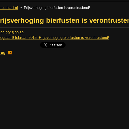
rcontract.nl
>
Prijsverhoging bierfusten is verontrustend!
rijsverhoging bierfusten is verontruste
-02-2015 09:50
legraaf 9 februari 2015: Prijsverhoging bierfusten is verontrustend!
rug