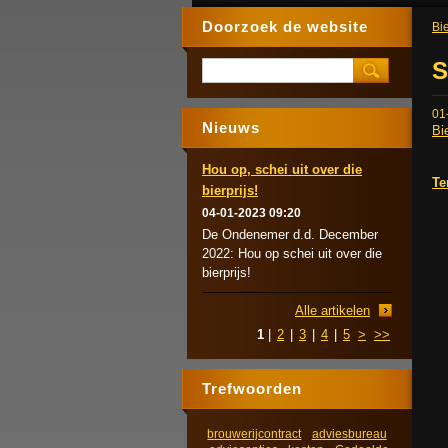
Doorzoek de website
Bie
S
01
Nieuws
Bi
Hou op, schei uit over die
Te
bierprijs!
04-01-2023 09:20
De Ondenemer d.d. December
2022: Hou op schei uit over die
bierprijs!
Alle artikelen
1
|
2
|
3
|
4
|
5
>
>>
Trefwoorden
brouwerijcontract
adviesbureau