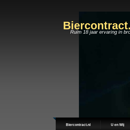
Biercontract
Ruim 18 jaar ervaring in br
Biercontract.nl
U en Wij