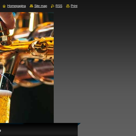
Homepagina
Site map
RSS
Print
o