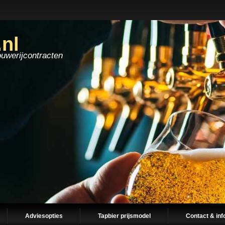
.nl
ouwerijcontracten
Adviesopties
Tapbier prijsmodel
Contact & inf