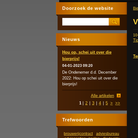
Doorzoek de website
Bie
V
10
Nieuws
Ti
Hou op, schei uit over die
Te
bierprijs!
04-01-2023 09:20
De Ondenemer d.d. December
2022: Hou op schei uit over die
bierprijs!
Alle artikelen
1
|
2
|
3
|
4
|
5
>
>>
Trefwoorden
brouwerijcontract
adviesbureau