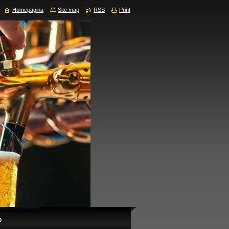
Homepagina
Site map
RSS
Print
o