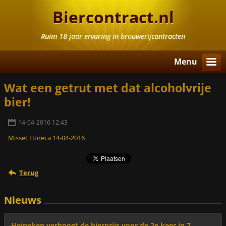
Biercontract.nl
Ruim 18 jaar ervaring in brouwerijcontracten
Menu
Wat een getrut met dat alcoholvrije
bier!
14-04-2016 12:43
Misset Horeca 14-04-2016
Terug
Nieuws
Heineken verhoogt de bierprijs voor de 2e keer in 7