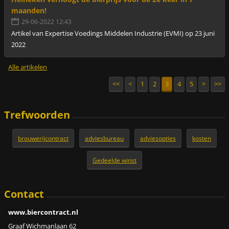
maanden!
29-06-2022 12:43
Artikel van Expertise Voedings Middelen Industrie (EVMI) op 23 juni
2022
Alle artikelen
<<
<
1
2
3
4
5
>
>>
Trefwoorden
brouwerijcontract
adviesbureau
adviesopties
kosten
Gedeelde winst
Contact
www.biercontract.nl
Graaf Wichmanlaan 62