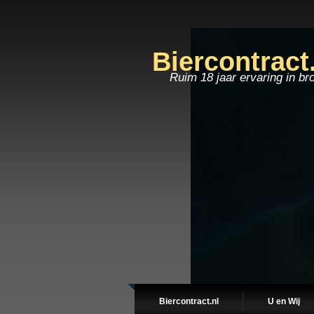
Biercontract
Ruim 18 jaar ervaring in br
Biercontract.nl
U en Wij