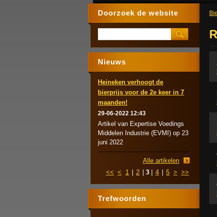
Doorzoek de website
Bie
R
Nieuws
Heineken verhoogt de
bierprijs voor de 2e keer in 7
maanden!
29-06-2022 12:43
Artikel van Expertise Voedings
Middelen Industrie (EVMI) op 23
juni 2022
Alle artikelen
<<
<
1
|
2
|
3
|
4
|
5
>
>>
Trefwoorden