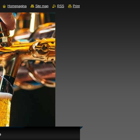
Homepagina
Site map
RSS
Print
o