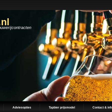
.nl
ouwerijcontracten
Adviesopties
Tapbier prijsmodel
Contact & inf