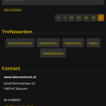
Alle artikelen
<<
<
62
63
64
65
66
Trefwoorden
brouwerijcontract
adviesbureau
adviesopties
kosten
Gedeelde winst
Contact
www.biercontract.nl
Graaf Wichmanlaan 62
1405 HC Bussum
06 41888991