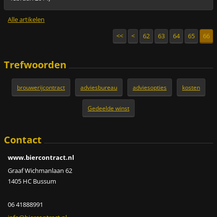
Alle artikelen
<<
<
62
63
64
65
66
Trefwoorden
brouwerijcontract
adviesbureau
adviesopties
kosten
Gedeelde winst
Contact
www.biercontract.nl
Graaf Wichmanlaan 62
1405 HC Bussum
06 41888991