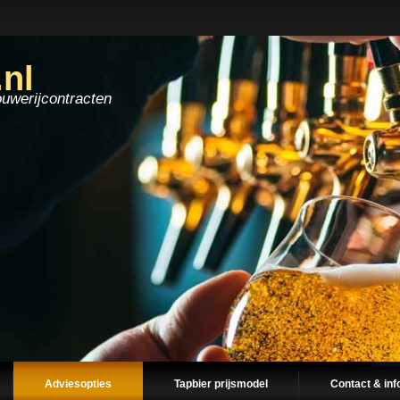
.nl
ouwerijcontracten
Adviesopties
Tapbier prijsmodel
Contact & inf