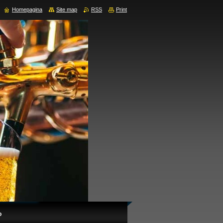
Homepagina
Site map
RSS
Print
o