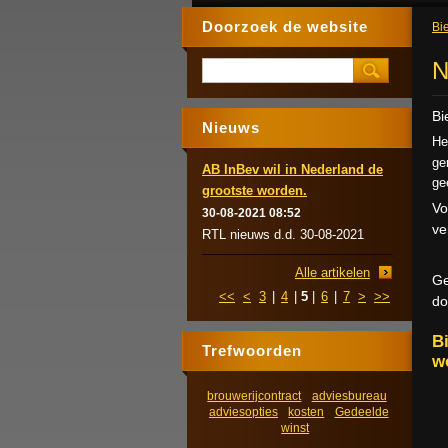
Doorzoek de website
Bie
N
Bi
Nieuws
He
ge
AB InBev wil in Nederland de
ge
grootste worden.
Vo
30-08-2021 08:52
ve
RTL nieuws d.d. 30-08-2021
Alle artikelen
Ge
<<
<
3
|
4
|
5
|
6
|
7
>
>>
do
B
Trefwoorden
w
brouwerijcontract
adviesbureau
adviesopties
kosten
Gedeelde
winst