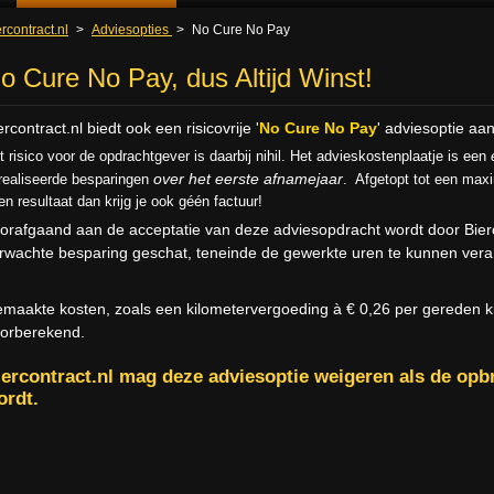
rcontract.nl
>
Adviesopties
>
No Cure No Pay
o Cure No Pay, dus Altijd Winst!
ercontract.nl biedt ook een risicovrije '
No Cure No Pay
' adviesoptie aa
t risico voor de opdrachtgever is daarbij nihil. Het advieskostenplaatje is een
e
over
het eerste afnamejaar
realiseerde besparingen
. Afgetopt tot een max
en resultaat dan krijg je ook géén factuur!
orafgaand aan de acceptatie van deze adviesopdracht wordt door Bierco
rwachte besparing geschat, teneinde de gewerkte uren te kunnen ver
maakte kosten, zoals een kilometervergoeding à € 0,26 per gereden kil
orberekend.
iercontract.nl mag deze adviesoptie weigeren als de op
ordt.