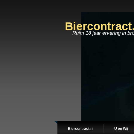
Biercontract
Ruim 18 jaar ervaring in br
Biercontract.nl
U en Wij