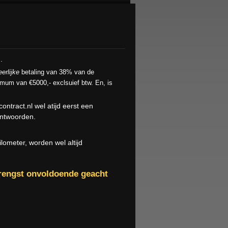
n.
erlijke
betaling van 38% van de
imum van €5000,- exclsuief btw. En, is
ntract.nl wel atijd eerst een
antwoorden.
ometer, worden wel altijd
brengst onvoldoende geacht