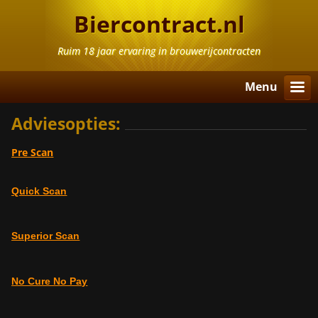
Biercontract.nl
Ruim 18 jaar ervaring in brouwerijcontracten
Menu
Adviesopties:
Pre Scan
Quick Scan
Superior Scan
No Cure No Pay