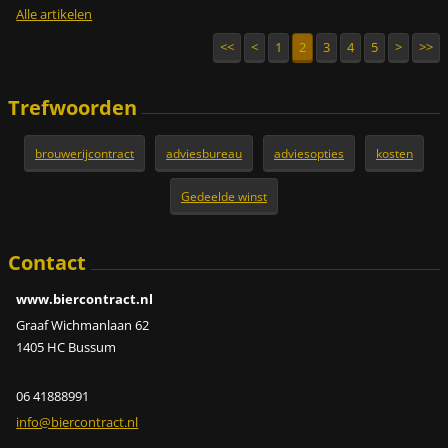
Alle artikelen
<<
<
1
2
3
4
5
>
>>
Trefwoorden
brouwerijcontract
adviesbureau
adviesopties
kosten
Gedeelde winst
Contact
www.biercontract.nl
Graaf Wichmanlaan 62
1405 HC Bussum
06 41888991
info@bie
rcontrac
t.nl