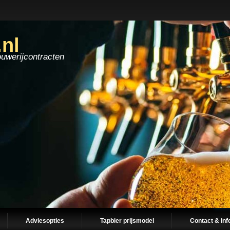
.nl
ouwerijcontracten
Adviesopties
Tapbier prijsmodel
Contact & inf