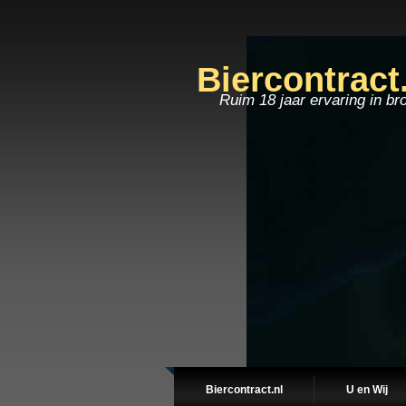
Biercontract
Ruim 18 jaar ervaring in br
Biercontract.nl
U en Wij