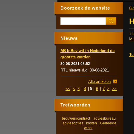
Doorzoek de website
Bie
H
12
Nieuws
Mi
AB InBev wil in Nederland de
Te
grootste worden.
30-08-2021 08:52
RTL nieuws d.d. 30-08-2021
Alle artikelen
<<
<
3
|
4
|
5
|
6
|
7
>
>>
Trefwoorden
brouwerijcontract
adviesbureau
adviesopties
kosten
Gedeelde
winst