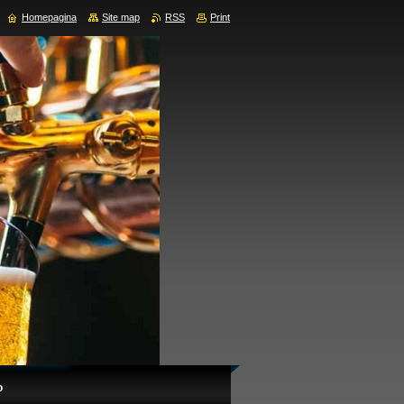
Homepagina
Site map
RSS
Print
o