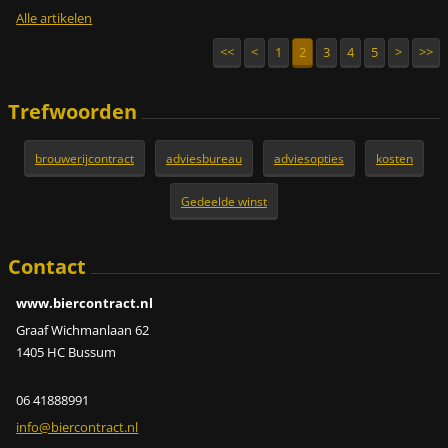
Alle artikelen
<<
<
1
2
3
4
5
>
>>
Trefwoorden
brouwerijcontract
adviesbureau
adviesopties
kosten
Gedeelde winst
Contact
www.biercontract.nl
Graaf Wichmanlaan 62
1405 HC Bussum
06 41888991
info@bie
rcontrac
t.nl